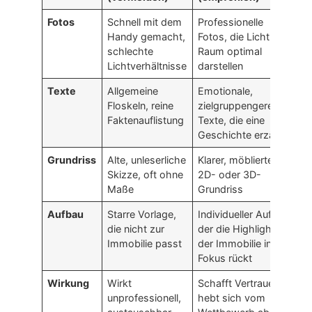
Fotos
Schnell mit dem
Professionelle
Handy gemacht,
Fotos, die Licht und
schlechte
Raum optimal
Lichtverhältnisse
darstellen
Texte
Allgemeine
Emotionale,
Floskeln, reine
zielgruppengerechte
Faktenauflistung
Texte, die eine
Geschichte erzählen
Grundriss
Alte, unleserliche
Klarer, möblierter
Skizze, oft ohne
2D- oder 3D-
Maße
Grundriss
Aufbau
Starre Vorlage,
Individueller Aufbau,
die nicht zur
der die Highlights
Immobilie passt
der Immobilie in den
Fokus rückt
Wirkung
Wirkt
Schafft Vertrauen,
unprofessionell,
hebt sich vom