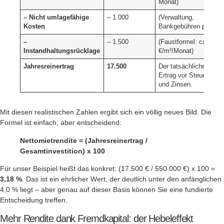
Monat)
– Nicht umlagefähige
– 1.000
(Verwaltung,
Kosten
Bankgebühren p.a.)
–
– 1.500
(Faustformel: ca. 1
Instandhaltungsrücklage
€/m²/Monat)
Jahresreinertrag
17.500
Der tatsächliche
Ertrag vor Steuern
und Zinsen.
Mit diesen realistischen Zahlen ergibt sich ein völlig neues Bild. Die
Formel ist einfach, aber entscheidend:
Nettomietrendite = (Jahresreinertrag /
Gesamtinvestition) x 100
Für unser Beispiel heißt das konkret: (17.500 € / 550.000 €) x 100 =
3,18 %
. Das ist ein ehrlicher Wert, der deutlich unter den anfänglichen
4,0 % liegt – aber genau auf dieser Basis können Sie eine fundierte
Entscheidung treffen.
Mehr Rendite dank Fremdkapital: der Hebeleffekt