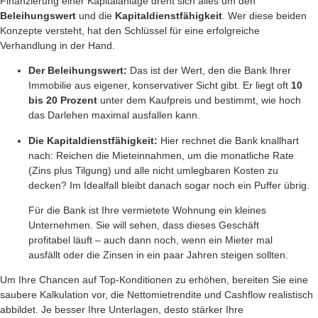
Finanzierung einer Kapitalanlage dreht sich alles um den
Beleihungswert
und die
Kapitaldienstfähigkeit
. Wer diese beiden
Konzepte versteht, hat den Schlüssel für eine erfolgreiche
Verhandlung in der Hand.
Der Beleihungswert:
Das ist der Wert, den die Bank Ihrer
Immobilie aus eigener, konservativer Sicht gibt. Er liegt oft
10
bis 20 Prozent
unter dem Kaufpreis und bestimmt, wie hoch
das Darlehen maximal ausfallen kann.
Die Kapitaldienstfähigkeit:
Hier rechnet die Bank knallhart
nach: Reichen die Mieteinnahmen, um die monatliche Rate
(Zins plus Tilgung) und alle nicht umlegbaren Kosten zu
decken? Im Idealfall bleibt danach sogar noch ein Puffer übrig.
Für die Bank ist Ihre vermietete Wohnung ein kleines
Unternehmen. Sie will sehen, dass dieses Geschäft
profitabel läuft – auch dann noch, wenn ein Mieter mal
ausfällt oder die Zinsen in ein paar Jahren steigen sollten.
Um Ihre Chancen auf Top-Konditionen zu erhöhen, bereiten Sie eine
saubere Kalkulation vor, die Nettomietrendite und Cashflow realistisch
abbildet. Je besser Ihre Unterlagen, desto stärker Ihre