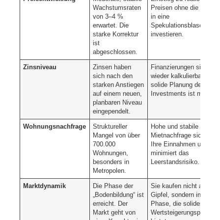
Wachstumsraten
Preisen ohne die Gefahr
von 3–4 %
in eine
erwartet. Die
Spekulationsblase zu
starke Korrektur
investieren.
ist
abgeschlossen.
Zinsniveau
Zinsen haben
Finanzierungen sind
sich nach den
wieder kalkulierbar. Eine
starken Anstiegen
solide Planung des
auf einem neuen,
Investments ist möglich
planbaren Niveau
eingependelt.
Wohnungsnachfrage
Struktureller
Hohe und stabile
Mangel von über
Mietnachfrage sichert
700.000
Ihre Einnahmen und
Wohnungen,
minimiert das
besonders in
Leerstandsrisiko.
Metropolen.
Marktdynamik
Die Phase der
Sie kaufen nicht auf de
„Bodenbildung“ ist
Gipfel, sondern in einer
erreicht. Der
Phase, die solides
Markt geht von
Wertsteigerungspotenzia