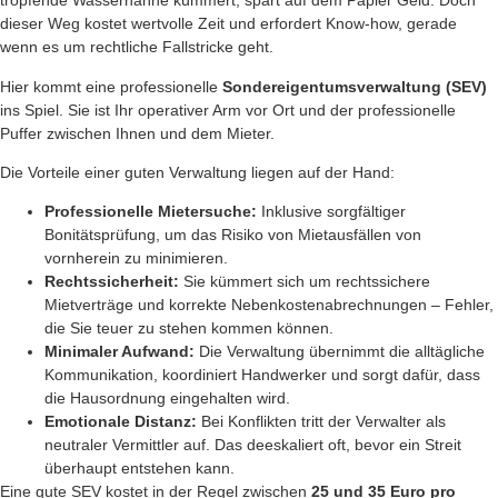
tropfende Wasserhähne kümmert, spart auf dem Papier Geld. Doch
dieser Weg kostet wertvolle Zeit und erfordert Know-how, gerade
wenn es um rechtliche Fallstricke geht.
Hier kommt eine professionelle
Sondereigentumsverwaltung (SEV)
ins Spiel. Sie ist Ihr operativer Arm vor Ort und der professionelle
Puffer zwischen Ihnen und dem Mieter.
Die Vorteile einer guten Verwaltung liegen auf der Hand:
Professionelle Mietersuche:
Inklusive sorgfältiger
Bonitätsprüfung, um das Risiko von Mietausfällen von
vornherein zu minimieren.
Rechtssicherheit:
Sie kümmert sich um rechtssichere
Mietverträge und korrekte Nebenkostenabrechnungen – Fehler,
die Sie teuer zu stehen kommen können.
Minimaler Aufwand:
Die Verwaltung übernimmt die alltägliche
Kommunikation, koordiniert Handwerker und sorgt dafür, dass
die Hausordnung eingehalten wird.
Emotionale Distanz:
Bei Konflikten tritt der Verwalter als
neutraler Vermittler auf. Das deeskaliert oft, bevor ein Streit
überhaupt entstehen kann.
Eine gute SEV kostet in der Regel zwischen
25 und 35 Euro pro