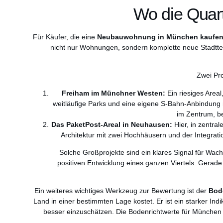
Wo die Quart
Für Käufer, die eine
Neubauwohnung in München kaufe
nicht nur Wohnungen, sondern komplette neue Stadtteile 
Zwei Pro
Freiham im Münchner Westen:
Ein riesiges Area
weitläufige Parks und eine eigene S-Bahn-Anbindung m
im Zentrum, be
Das PaketPost-Areal in Neuhausen:
Hier, in zentral
Architektur mit zwei Hochhäusern und der Integrati
Solche Großprojekte sind ein klares Signal für Wachst
positiven Entwicklung eines ganzen Viertels. Gerade 
Ein weiteres wichtiges Werkzeug zur Bewertung ist der
Bod
Land in einer bestimmten Lage kostet. Er ist ein starker Ind
besser einzuschätzen. Die Bodenrichtwerte für München 