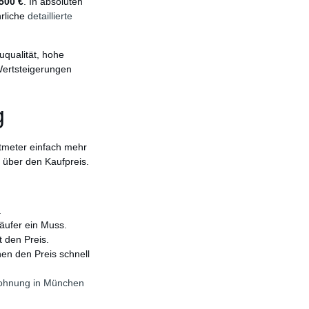
500 €
. In absoluten
hrliche
detaillierte
uqualität, hohe
Wertsteigerungen
g
tmeter einfach mehr
r über den Kaufpreis.
.
äufer ein Muss.
t den Preis.
n den Preis schnell
ohnung in München