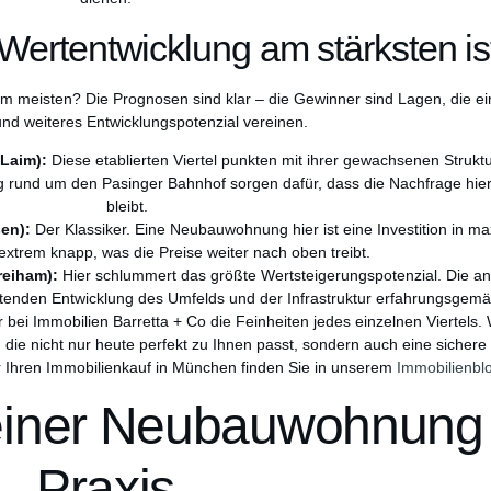
Wertentwicklung am stärksten is
n am meisten? Die Prognosen sind klar – die Gewinner sind Lagen, die ein
nd weiteres Entwicklungspotenzial vereinen.
Laim):
Diese etablierten Viertel punkten mit ihrer gewachsenen Struktu
ng rund um den Pasinger Bahnhof sorgen dafür, dass die Nachfrage hi
bleibt.
en):
Der Klassiker. Eine Neubauwohnung hier ist eine Investition in max
extrem knapp, was die Preise weiter nach oben treibt.
reiham):
Hier schlummert das größte Wertsteigerungspotenzial. Die an
itenden Entwicklung des Umfelds und der Infrastruktur erfahrungsgemä
bei Immobilien Barretta + Co die Feinheiten jedes einzelnen Viertels. W
die nicht nur heute perfekt zu Ihnen passt, sondern auch eine sichere I
ür Ihren Immobilienkauf in München finden Sie in unserem
Immobilienbl
einer Neubauwohnung 
Praxis