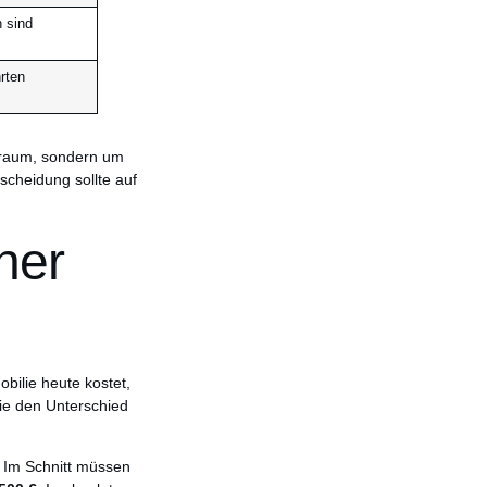
n sind
rten
hnraum, sondern um
tscheidung sollte auf
ner
bilie heute kostet,
sie den Unterschied
. Im Schnitt müssen