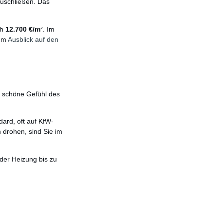
zuschließen. Das
ch
12.700 €/m²
. Im
sem
Ausblick auf den
s schöne Gefühl des
ard, oft auf KfW-
 drohen, sind Sie im
 der Heizung bis zu