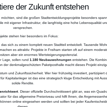
iere der Zukunft entstehen
n
möchten, sind die großen Stadtentwicklungsprojekte besonders spann
mit eigener Infrastruktur, die langfristig eine hohe Lebensqualität und
versprechen.
jekte stehen hier besonders im Fokus:
l, das sich zu einem komplett neuen Stadtteil entwickelt. Tausende Wo
achen es attraktiv. Projekte in Freiham starten oft auf einem moderat
sitzen aber ein enormes Wertsteigerungspotenzial.
er Lage, sollen rund
1.180 Neubauwohnungen
entstehen. Die Kombina
on der denkmalgeschützten Paketposthalle macht dieses Projekt einziga
um und Zukunftssicherheit. Wer hier frühzeitig investiert, partizipiert d
für Kapitalanleger ist das eine strategisch kluge Entscheidung mit Auss
solide Rendite.
enrichtwert
. Dieser offizielle Durchschnittswert gibt an, was ein Qua
ikator für das allgemeine Preisniveau und hilft Ihnen, die Angemessenhe
können online eingesehen werden und sollten bei jeder Kaufentscheid
dienen.