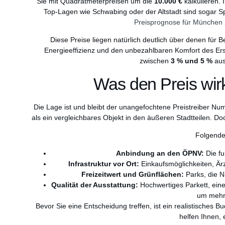
Sie mit Quadratmeterpreisen um die
10.000 €
kalkulieren. 
Top-Lagen wie Schwabing oder der Altstadt sind sogar S
Preisprognose für München 
Diese Preise liegen natürlich deutlich über denen für
Energieeffizienz und den unbezahlbaren Komfort des Ers
zwischen
3 % und 5 %
aus
Was den Preis wirk
Die Lage ist und bleibt der unangefochtene Preistreiber 
als ein vergleichbares Objekt in den äußeren Stadtteilen. Do
Folgende
Anbindung an den ÖPNV:
Die fu
Infrastruktur vor Ort:
Einkaufsmöglichkeiten, Ärz
Freizeitwert und Grünflächen:
Parks, die Nä
Qualität der Ausstattung:
Hochwertiges Parkett, ei
um mehr
Bevor Sie eine Entscheidung treffen, ist ein realistisches
helfen Ihnen, 