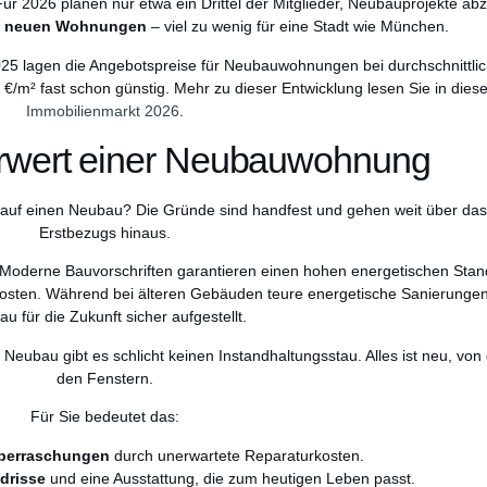
2026 planen nur etwa ein Drittel der Mitglieder, Neubauprojekte ab
50 neuen Wohnungen
– viel zu wenig für eine Stadt wie München.
2025 lagen die Angebotspreise für Neubauwohnungen bei durchschnittli
€/m² fast schon günstig. Mehr zu dieser Entwicklung lesen Sie in die
Immobilienmarkt 2026
.
hrwert einer Neubauwohnung
oft auf einen Neubau? Die Gründe sind handfest und gehen weit über da
Erstbezugs hinaus.
 Moderne Bauvorschriften garantieren einen hohen energetischen Stand
kosten. Während bei älteren Gebäuden teure energetische Sanierungen
u für die Zukunft sicher aufgestellt.
 Neubau gibt es schlicht keinen Instandhaltungsstau. Alles ist neu, von
den Fenstern.
Für Sie bedeutet das:
berraschungen
durch unerwartete Reparaturkosten.
drisse
und eine Ausstattung, die zum heutigen Leben passt.