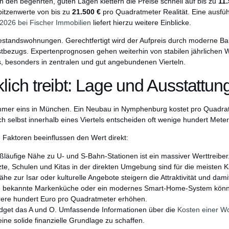
In den begehrten, guten Lagen klettern die Preise schnell auf bis zu
11.
pitzenwerte von bis zu
21.500 €
pro Quadratmeter Realität. Eine ausfü
2026 bei Fischer Immobilien
liefert hierzu weitere Einblicke.
 Bestandswohnungen. Gerechtfertigt wird der Aufpreis durch moderne Ba
tbezugs. Expertenprognosen gehen weiterhin von stabilen jährlichen 
, besonders in zentralen und gut angebundenen Vierteln.
lich treibt: Lage und Ausstattun
Nummer eins in München. Ein Neubau in Nymphenburg kostet pro Quadra
ch selbst innerhalb eines Viertels entscheiden oft wenige hundert Mete
 Faktoren beeinflussen den Wert direkt:
ßläufige Nähe zu U- und S-Bahn-Stationen ist ein massiver Werttreiber
te, Schulen und Kitas in der direkten Umgebung sind für die meisten K
he zur Isar oder kulturelle Angebote steigern die Attraktivität und dami
ne bekannte Markenküche oder ein modernes Smart-Home-System könne
ere hundert Euro pro Quadratmeter erhöhen.
 Budget das A und O. Umfassende Informationen über die
Kosten einer W
eine solide finanzielle Grundlage zu schaffen.