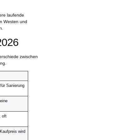
ere laufende
 im Westen und
n.
2026
nterschiede zwischen
ng.
 für Sanierung
keine
 oft
Kaufpreis wird