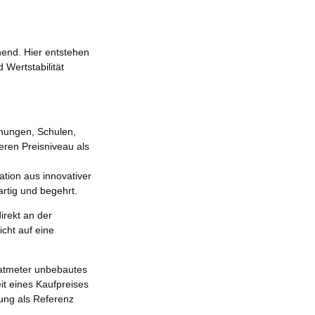
end. Hier entstehen
 Wertstabilität
hnungen, Schulen,
eren Preisniveau als
tion aus innovativer
rtig und begehrt.
irekt an der
icht auf eine
dratmeter unbebautes
it eines Kaufpreises
ung als Referenz