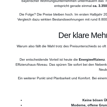
bayerischer Wohnungsunternehmen untermauern das: Für 
entspricht gerade einmal
ca. 3.3
Die Folge? Die Preise bleiben hoch. Im ersten Halbjahr 
Vergleich dazu wirkten Bestandswohnungen mit rund 8.800 
Der klare Me
Warum also fällt die Wahl trotz des Preisunterschieds so 
Der entscheidende Vorteil ist heute die
Energieeffizienz
.
Effizienzhaus-Niveau. Das spüren Sie sofort bei den Neben
Neuba
Ein weiterer Punkt sind Planbarkeit und Komfort. Bei einem
Keine bösen Ü
Moderne, offene Grun