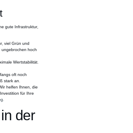
t
e gute Infrastruktur,
r, viel Grün und
er ungebrochen hoch
imale Wertstabilität.
fangs oft noch
ß stark an.
ir helfen Ihnen, die
nvestition für Ihre
og
.
in der