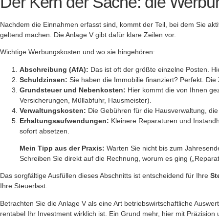
Der Kern der Sache: die Werbu
Nachdem die Einnahmen erfasst sind, kommt der Teil, bei dem Sie akt
geltend machen. Die Anlage V gibt dafür klare Zeilen vor.
Wichtige Werbungskosten und wo sie hingehören:
Abschreibung (AfA):
Das ist oft der größte einzelne Posten. H
Schuldzinsen:
Sie haben die Immobilie finanziert? Perfekt. Die Z
Grundsteuer und Nebenkosten:
Hier kommt die von Ihnen geza
Versicherungen, Müllabfuhr, Hausmeister).
Verwaltungskosten:
Die Gebühren für die Hausverwaltung, die 
Erhaltungsaufwendungen:
Kleinere Reparaturen und Instandh
sofort absetzen.
Mein Tipp aus der Praxis:
Warten Sie nicht bis zum Jahresende
Schreiben Sie direkt auf die Rechnung, worum es ging („Reparat
Das sorgfältige Ausfüllen dieses Abschnitts ist entscheidend für Ihre
St
Ihre Steuerlast.
Betrachten Sie die Anlage V als eine Art betriebswirtschaftliche Ausw
rentabel Ihr Investment wirklich ist. Ein Grund mehr, hier mit Präzision 