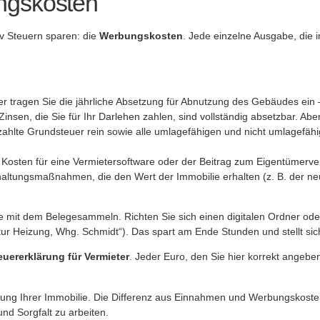
ngskosten
iv Steuern sparen: die
Werbungskosten
. Jede einzelne Ausgabe, die 
ier tragen Sie die jährliche Absetzung für Abnutzung des Gebäudes ein
insen, die Sie für Ihr Darlehen zahlen, sind vollständig absetzbar. Aber
hlte Grundsteuer rein sowie alle umlagefähigen und nicht umlagefähig
Kosten für eine Vermietersoftware oder der Beitrag zum Eigentümerver
altungsmaßnahmen, die den Wert der Immobilie erhalten (z. B. der ne
 mit dem Belegesammeln. Richten Sie sich einen digitalen Ordner oder
ur Heizung, Whg. Schmidt“). Das spart am Ende Stunden und stellt sich
euererklärung für Vermieter
. Jeder Euro, den Sie hier korrekt angebe
ertung Ihrer Immobilie. Die Differenz aus Einnahmen und Werbungskosten
und Sorgfalt zu arbeiten.