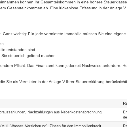
ieteinnahmen können Ihr Gesamteinkommen in eine höhere Steuerklasse
 Ihrem Gesamteinkommen ab. Eine lückenlose Erfassung in der Anlage V 
anz wichtig: Für jede vermietete Immobilie müssen Sie eine eigene Anl
en.
lie entstanden sind.
Sie steuerlich geltend machen.
ndern Pflicht. Das Finanzamt kann jederzeit Nachweise anfordern. Heiß
 die Sie als Vermieter in der Anlage V Ihrer Steuererklärung berücksich
Re
vorauszahlungen, Nachzahlungen aus Nebenkostenabrechnung
Er
de
Müll, Wasser, Versicherung), Zinsen für den Immobilienkredit,
Re