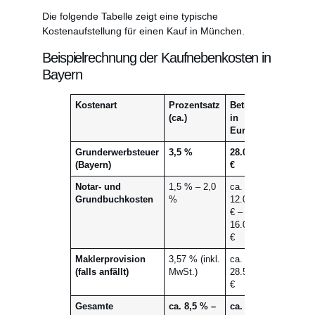
Die folgende Tabelle zeigt eine typische
Kostenaufstellung für einen Kauf in München.
Beispielrechnung der Kaufnebenkosten in
Bayern
Kostenart
Prozentsatz
Betrag
(ca.)
in
Euro
Grunderwerbsteuer
3,5 %
28.000
(Bayern)
€
Notar- und
1,5 % – 2,0
ca.
Grundbuchkosten
%
12.000
€ –
16.000
€
Maklerprovision
3,57 % (inkl.
ca.
(falls anfällt)
MwSt.)
28.560
€
Gesamte
ca. 8,5 % –
ca.