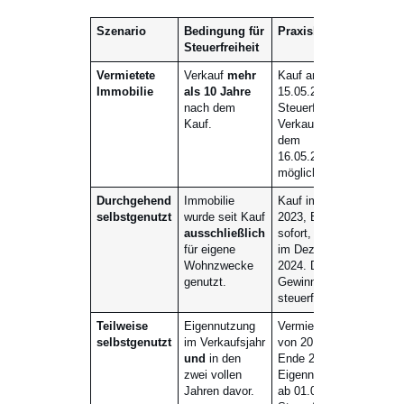
Szenario
Bedingung für
Praxisbeispiel
Steuerfreiheit
Vermietete
Verkauf
mehr
Kauf am
Immobilie
als 10 Jahre
15.05.2014.
nach dem
Steuerfreier
Kauf.
Verkauf ist ab
dem
16.05.2024
möglich.
Durchgehend
Immobilie
Kauf im Januar
selbstgenutzt
wurde seit Kauf
2023, Einzug
ausschließlich
sofort, Verkauf
für eigene
im Dezember
Wohnzwecke
2024. Der
genutzt.
Gewinn ist
steuerfrei.
Teilweise
Eigennutzung
Vermietung
selbstgenutzt
im Verkaufsjahr
von 2018 bis
und
in den
Ende 2021.
zwei vollen
Eigennutzung
Jahren davor.
ab 01.01.2022.