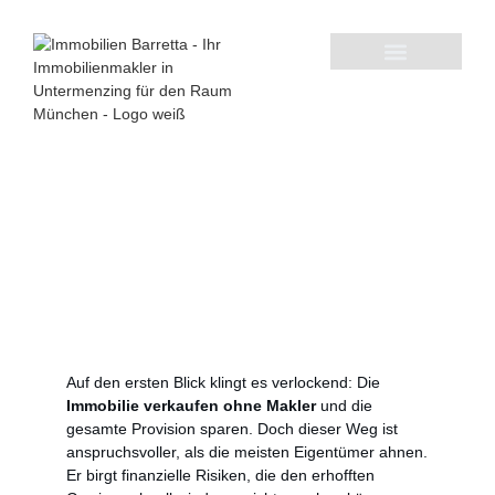
Aktuelle Immobilienangebote
Immobilie verkaufen ohne
Makler So gelingt der
Privatverkauf
Auf den ersten Blick klingt es verlockend: Die
Immobilie verkaufen ohne Makler
und die
gesamte Provision sparen. Doch dieser Weg ist
anspruchsvoller, als die meisten Eigentümer ahnen.
Er birgt finanzielle Risiken, die den erhofften