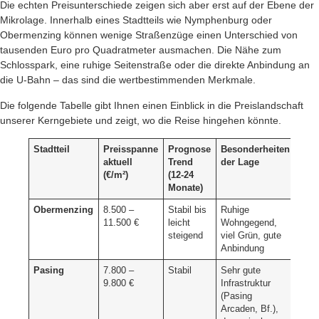
Die echten Preisunterschiede zeigen sich aber erst auf der Ebene der
Mikrolage. Innerhalb eines Stadtteils wie Nymphenburg oder
Obermenzing können wenige Straßenzüge einen Unterschied von
tausenden Euro pro Quadratmeter ausmachen. Die Nähe zum
Schlosspark, eine ruhige Seitenstraße oder die direkte Anbindung an
die U-Bahn – das sind die wertbestimmenden Merkmale.
Die folgende Tabelle gibt Ihnen einen Einblick in die Preislandschaft
unserer Kerngebiete und zeigt, wo die Reise hingehen könnte.
Stadtteil
Preisspanne
Prognose
Besonderheiten
aktuell
Trend
der Lage
(€/m²)
(12-24
Monate)
Obermenzing
8.500 –
Stabil bis
Ruhige
11.500 €
leicht
Wohngegend,
steigend
viel Grün, gute
Anbindung
Pasing
7.800 –
Stabil
Sehr gute
9.800 €
Infrastruktur
(Pasing
Arcaden, Bf.),