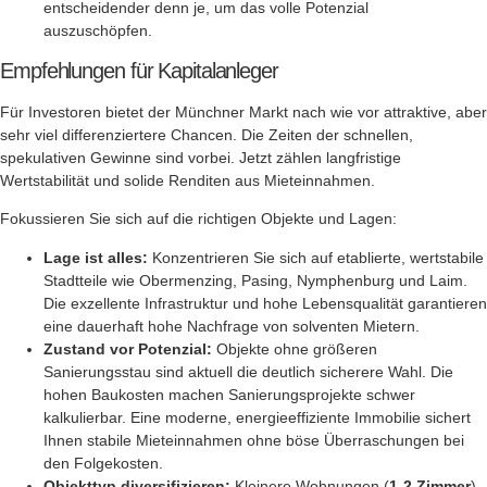
entscheidender denn je, um das volle Potenzial
auszuschöpfen.
Empfehlungen für Kapitalanleger
Für Investoren bietet der Münchner Markt nach wie vor attraktive, aber
sehr viel differenziertere Chancen. Die Zeiten der schnellen,
spekulativen Gewinne sind vorbei. Jetzt zählen langfristige
Wertstabilität und solide Renditen aus Mieteinnahmen.
Fokussieren Sie sich auf die richtigen Objekte und Lagen:
Lage ist alles:
Konzentrieren Sie sich auf etablierte, wertstabile
Stadtteile wie Obermenzing, Pasing, Nymphenburg und Laim.
Die exzellente Infrastruktur und hohe Lebensqualität garantieren
eine dauerhaft hohe Nachfrage von solventen Mietern.
Zustand vor Potenzial:
Objekte ohne größeren
Sanierungsstau sind aktuell die deutlich sicherere Wahl. Die
hohen Baukosten machen Sanierungsprojekte schwer
kalkulierbar. Eine moderne, energieeffiziente Immobilie sichert
Ihnen stabile Mieteinnahmen ohne böse Überraschungen bei
den Folgekosten.
Objekttyp diversifizieren:
Kleinere Wohnungen (
1-2 Zimmer
)